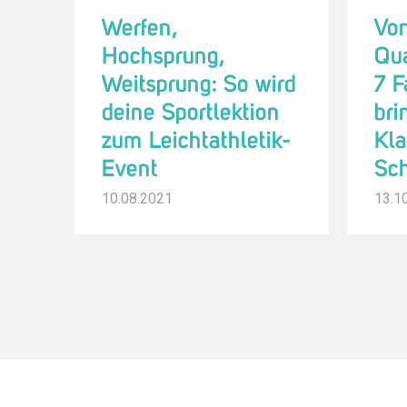
Werfen,
Von
Hochsprung,
Qua
Weitsprung: So wird
7 F
deine Sportlektion
bri
zum Leichtathletik-
Kla
Event
Sc
10.08.2021
13.1