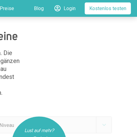
Preise
Blog
Login
Kostenlos testen
eine
. Die
ergänzen
eau
indest
.
Niveau
Lust auf mehr?