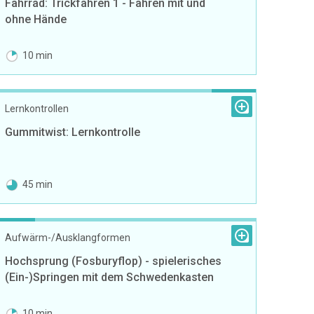
Fahrrad: Trickfahren 1 - Fahren mit und
ohne Hände
10 min
Lernkontrollen
Gummitwist: Lernkontrolle
45 min
Aufwärm-/Ausklangformen
Hochsprung (Fosburyflop) - spielerisches
(Ein-)Springen mit dem Schwedenkasten
10 min