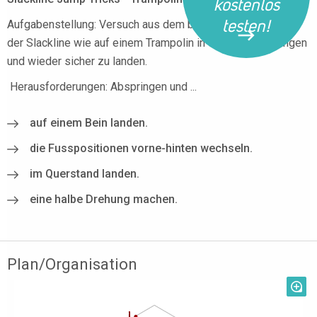
kostenlos
testen!
Aufgabenstellung: Versuch aus dem beidbeinigen Stand auf
der Slackline wie auf einem Trampolin in die Luft zu springen
und wieder sicher zu landen.
Herausforderungen: Abspringen und ...
auf einem Bein landen.
die Fusspositionen vorne-hinten wechseln.
im Querstand landen.
eine halbe Drehung machen.
Plan/Organisation