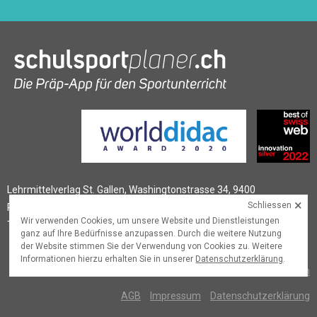
Lehrmittelverlag St. Gallen, Washingtonstrasse 34, 9400
×
Schliessen
Rorschach
Wir verwenden Cookies, um unsere Website und Dienstleistungen
T
+41 (0)58 228 76 90
,
schulsportplaner@lehrmittelverlag.ch
ganz auf Ihre Bedürfnisse anzupassen. Durch die weitere Nutzung
der Website stimmen Sie der Verwendung von Cookies zu. Weitere
Informationen hierzu erhalten Sie in unserer
Datenschutzerklärung
.
© 2026
Lehrmittelverlag St.Gallen
AGB
Impressum
Datenschutzerklärung