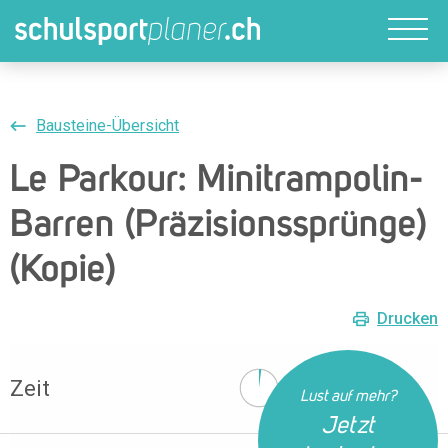
Bausteine-Übersicht
Le Parkour: Minitrampolin-
Barren (Präzisionssprünge)
(Kopie)
Drucken
Zeit
0 Min
Lust auf mehr?
Jetzt