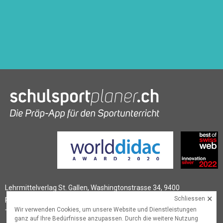
Lehrmittelverlag St. Gallen, Washingtonstrasse 34, 9400
×
Schliessen
Rorschach
Wir verwenden Cookies, um unsere Website und Dienstleistungen
T
+41 (0)58 228 76 90
,
schulsportplaner@lehrmittelverlag.ch
ganz auf Ihre Bedürfnisse anzupassen. Durch die weitere Nutzung