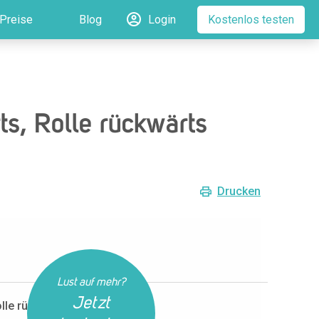
Preise
Blog
Login
Kostenlos testen
s, Rolle rückwärts
Drucken
Lust auf mehr?
Jetzt
olle rückwärts kombinieren