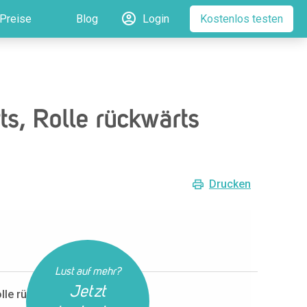
Preise
Blog
Login
Kostenlos testen
s, Rolle rückwärts
Drucken
Lust auf mehr?
Jetzt
olle rückwärts kombinieren