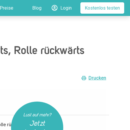
Preise
Blog
Login
Kostenlos testen
s, Rolle rückwärts
Drucken
Lust auf mehr?
Jetzt
olle rückwärts kombinieren