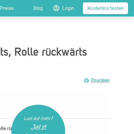
Preise
Blog
Login
Kostenlos testen
s, Rolle rückwärts
Drucken
Lust auf mehr?
Jetzt
olle rückwärts kombinieren