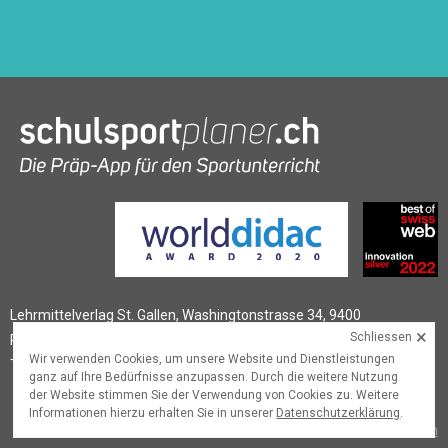
Lehrmittelverlag St. Gallen, Washingtonstrasse 34, 9400
×
Schliessen
Rorschach
Wir verwenden Cookies, um unsere Website und Dienstleistungen
T
+41 (0)58 228 76 90
,
schulsportplaner@lehrmittelverlag.ch
ganz auf Ihre Bedürfnisse anzupassen. Durch die weitere Nutzung
der Website stimmen Sie der Verwendung von Cookies zu. Weitere
Informationen hierzu erhalten Sie in unserer
Datenschutzerklärung
.
© 2026
Lehrmittelverlag St.Gallen